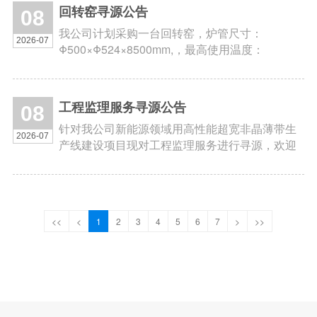
回转窑寻源公告
08
我公司计划采购一台回转窑，炉管尺寸：
2026-07
Φ500×Φ524×8500mm,，最高使用温度：
600℃，欢迎符合资质要求的供应商前来对接洽
谈。
工程监理服务寻源公告
08
针对我公司新能源领域用高性能超宽非晶薄带生
2026-07
产线建设项目现对工程监理服务进行寻源，欢迎
符合资质要求的服务商前来对接洽谈。
<<
<
1
2
3
4
5
6
7
>
>>