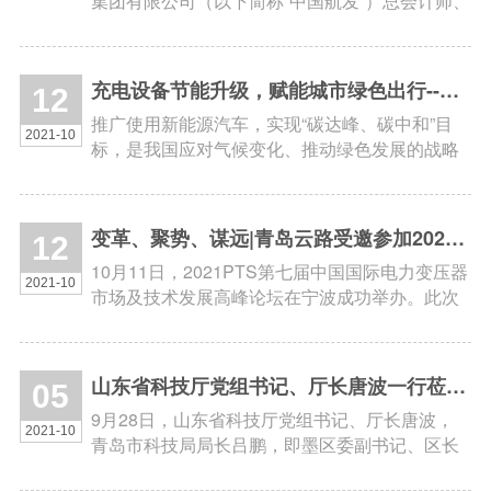
集团有限公司（以下简称“中国航发”）总会计师、
党组成员唐斌，在中国航发董事会秘书杨森及相
关部门领导、控股股东中国航发资产管理有限公
司董事长高炳欣的陪同下，莅临...
充电设备节能升级，赋能城市绿色出行--青岛云路携手特来电共同助力 “碳中和”
12
推广使用新能源汽车，实现“碳达峰、碳中和”目
2021-10
标，是我国应对气候变化、推动绿色发展的战略
举措。近年来，国内新能源汽车数量呈快速增长
趋势，新能源汽车充换电基础设施建设已列入国
家“新基建”重点领域，充电基础...
变革、聚势、谋远|青岛云路受邀参加2021PTS第七届电力变压器峰会
12
10月11日，2021PTS第七届中国国际电力变压器
2021-10
市场及技术发展高峰论坛在宁波成功举办。此次
论坛齐聚变压器生产企业、原材料供应商、研究
机构的高层领导和权威专家，围绕变压器行业的
新材料、新装备、新产品、新机遇...
山东省科技厅党组书记、厅长唐波一行莅临青岛云路参观调研
05
9月28日，山东省科技厅党组书记、厅长唐波，
2021-10
青岛市科技局局长吕鹏，即墨区委副书记、区长
张元升等领导莅临青岛云路先进材料参观调研，