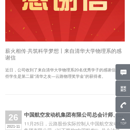
遍
薪火相传·共筑科学梦想丨来自清华大学物理系的感
跨
谢信
升
西
近日，公司收到了来自清华大学物理系20名优秀学子的感谢信。这
近
些学生是第二届“清华之友—云路物理奖学金”的获得者。
拿
中国航空发动机集团有限公司总会计师、党组成员唐斌莅临公司调研指导
26
11月25日，云路股份实际控制人中国航空发动机
2021-11