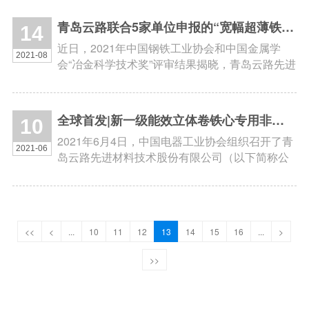
公司高管接待陪同。
青岛云路联合5家单位申报的“宽幅超薄铁基纳米晶带材”项目喜获2021年冶金科学技术奖特等奖
14
近日，2021年中国钢铁工业协会和中国金属学
2021-08
会“冶金科学技术奖”评审结果揭晓，青岛云路先进
材料技术股份有限公司联合安泰科技股份有限公
司、江苏集萃安泰创明先进能源材料研究院有限
公司等5家单位申报的“宽幅超薄铁...
全球首发|新一级能效立体卷铁心专用非晶合金鉴定会成功召开
10
2021年6月4日，中国电器工业协会组织召开了青
2021-06
岛云路先进材料技术股份有限公司（以下简称公
司）“新一级能效立体卷铁心专用非晶合金的研发
及产业化”新产品鉴定会。此次鉴定委员会是由中
国科学院物理研究所汪卫华院士...
<<
<
...
10
11
12
13
14
15
16
...
>
>>